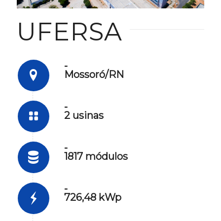
1
2
3
4
5
6
UFERSA
-
Mossoró/RN
-
2 usinas
-
1817 módulos
-
726,48 kWp