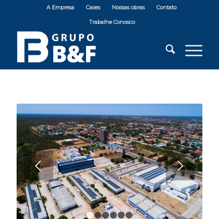
A Empresa
Cases
Nossas obras
Contato
Trabalhe Conosco
Próximo