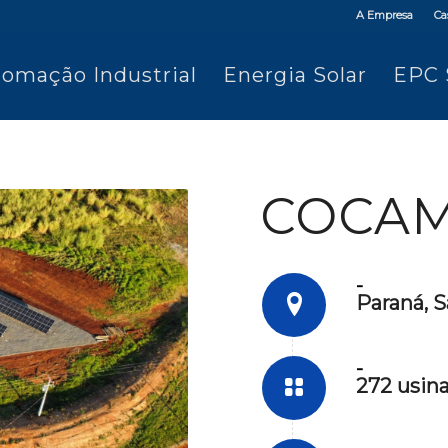
A Empresa
Ca
omação Industrial
Energia Solar
EPC 
COCA
-
Paraná, 
-
272 usin