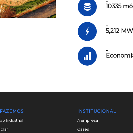
-
10335 mó
-
5,212 M
-
Economia
 FAZEMOS
INSTITUCIONAL
o Industrial
A Empresa
olar
Cases