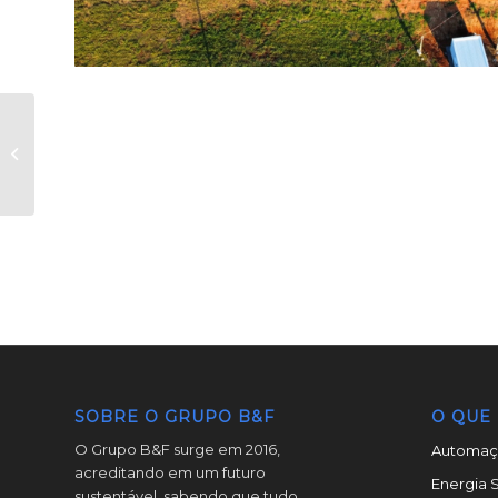
Sipal
SOBRE O GRUPO B&F
O QUE
O Grupo B&F surge em 2016,
Automaçã
acreditando em um futuro
Energia S
sustentável, sabendo que tudo